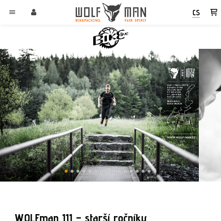
CS
WOLFman 111 – starší ročníky