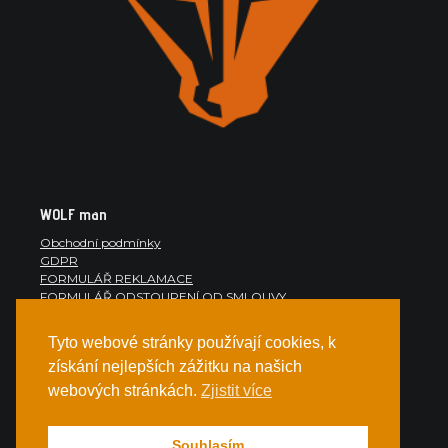
WOLF man
Obchodní podmínky
GDPR
FORMULÁŘ REKLAMACE
FORMULÁŘ ODSTOUPENÍ OD SMLOUVY
POUČENÍ O ODSTOUPENÍ
VRÁTIT ZBOŽÍ
Tyto webové stránky používají cookies, k
Štěpán Stránský, IČ: 71308946, sídlo Jaurisova 515, 140 00
získání nejlepších zážitku na našich
Praha 4
webových stránkách.
Zjistit více
Souhlasím