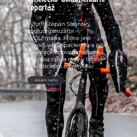
reportáž
vyfotil Štěpán Stránský,
spoluorganizátor
WOLFmana. Mimo jiné
závodí v bikepackingu a píše
bikepackingovou metodiku,
což jsou tipy a rady v tomto
cyklistickém odvětví.
koukni na to