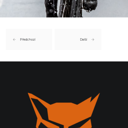
Předchozí
Další