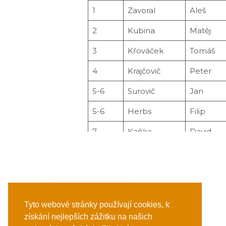
1
Zavoral
Aleš
2
Kubina
Matěj
3
Křováček
Tomáš
4
Krajčovič
Peter
5-6
Surovič
Jan
5-6
Herbs
Filip
7
Kaňka
David
8
Janata
Karel
9
Hvizdoš
Stanislav
10
Kučva
Jiří
Tyto webové stránky používají cookies, k
11
Meres
Pavel
DRAG TO SCROLL
získání nejlepších zážitku na našich