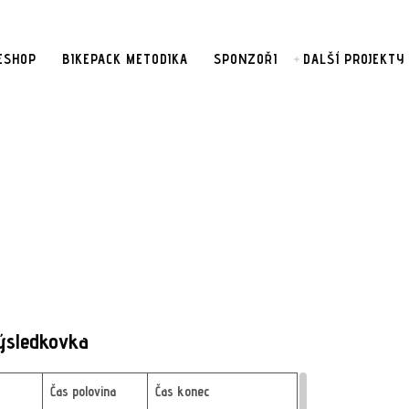
ESHOP
BIKEPACK METODIKA
SPONZOŘI
DALŠÍ PROJEKTY
ýsledkovka
Čas polovina
Čas konec